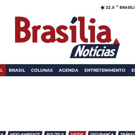
C
22.5
BRASÍL
AL
BRASIL
COLUNAS
AGENDA
ENTRETENIMENTO
E
ÇA
MEIO AMBIENTE
POLÍTICA
SAÚDE
SEGURANÇA
TRÂNSI