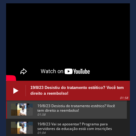
19/8/23 Desistiu do tratamento estético? Você tem
direito a reembolso!
01:58
19/8/23 Desistiu do tratamento estético? Você
tem direito a reembolso!
01:58
19/8/23 Vai se aposentar? Programa para
servidores da educação está com inscrições
abertas
01:04