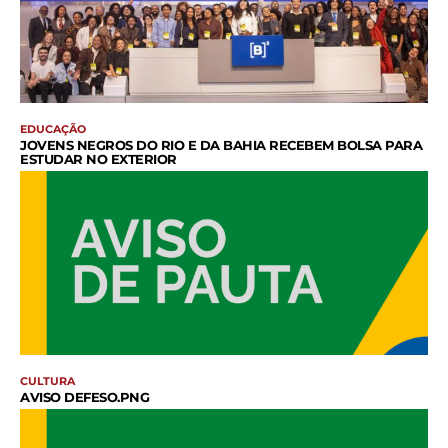
22/07/23 Feira de Empreendedorismo
Gastronômico vai até hoje, no Gama
01:45
22/07/23 Gestantes terão sigilo garantido ao
entregar bebê para a adoção
01:31
EDUCAÇÃO
22/07/23 A Feira da Uva e do Vinho vem aí!
JOVENS NEGROS DO RIO E DA BAHIA RECEBEM BOLSA PARA
01:42
ESTUDAR NO EXTERIOR
Confira entrevista exclusiva com integrante
brasiliense da Casa Worship
11:57
Deputado Iolando Almeida fala sobre apoio à
Festa do Morango de Brazlândia
02:05
Deputado João Cardoso fala sobre Dia do
Feirante
03:25
CULTURA
Solenidade de posse da deputada Kelly
AVISO DEFESO.PNG
Bolsonaro na Câmara Legislativa
14:57
Deputada Jaqueline Silva fala sobre