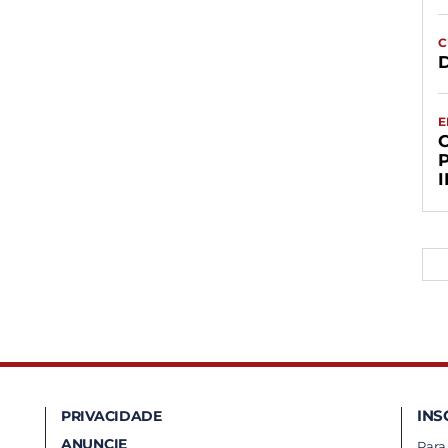
C
D
E
INS
PRIVACIDADE
ANUNCIE
Para