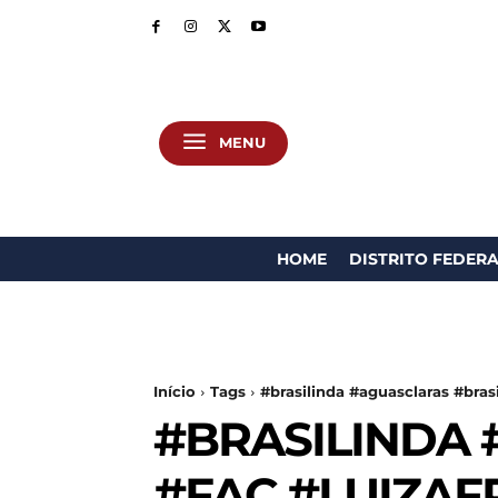
MENU
HOME
DISTRITO FEDER
Início
Tags
#brasilinda #aguasclaras #brasi
#BRASILINDA 
#FAC #LUIZA