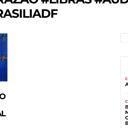
ASILIADF
C
RO
C
AL