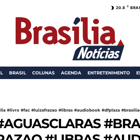
C
20.8
BRAS
AL
BRASIL
COLUNAS
AGENDA
ENTRETENIMENTO
E
lia #livro #fac #luizafrazao #libras #audiobook #dfplaza #brasilia
#AGUASCLARAS #BRAS
FRAZAO #LIBRAS #AU