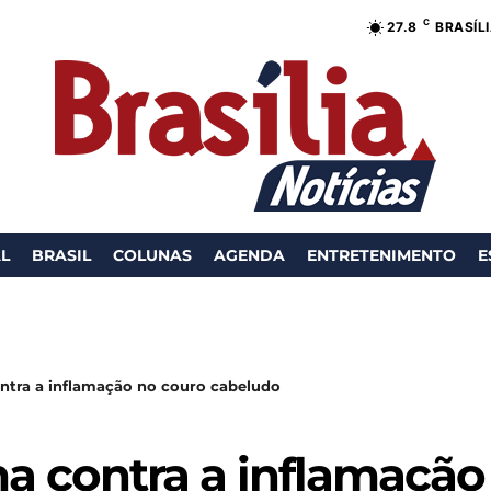
C
27.8
BRASÍL
AL
BRASIL
COLUNAS
AGENDA
ENTRETENIMENTO
E
ntra a inflamação no couro cabeludo
ma contra a inflamação