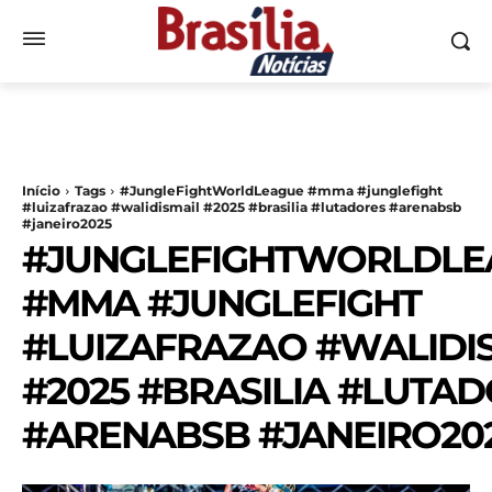
Início
Tags
#JungleFightWorldLeague #mma #junglefight
#luizafrazao #walidismail #2025 #brasilia #lutadores #arenabsb
#janeiro2025
#JUNGLEFIGHTWORLDLE
#MMA #JUNGLEFIGHT
#LUIZAFRAZAO #WALIDI
#2025 #BRASILIA #LUTA
#ARENABSB #JANEIRO20