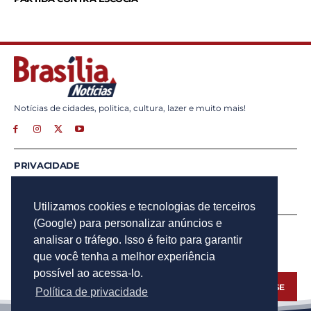
Notícias de cidades, politica, cultura, lazer e muito mais!
PRIVACIDADE
ANUNCIE
CONTATO
Utilizamos cookies e tecnologias de terceiros
(Google) para personalizar anúncios e
INSCREVA - SE
analisar o tráfego. Isso é feito para garantir
Para obter atualizações por e-mail do Brasília Notícias.
que você tenha a melhor experiência
possível ao acessa-lo.
INSCREVA - SE
Política de privacidade