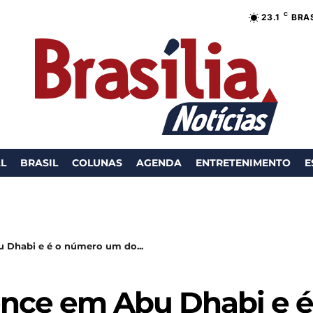
C
23.1
BRAS
AL
BRASIL
COLUNAS
AGENDA
ENTRETENIMENTO
E
u Dhabi e é o número um do...
 vence em Abu Dhabi e