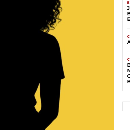
E
C
C