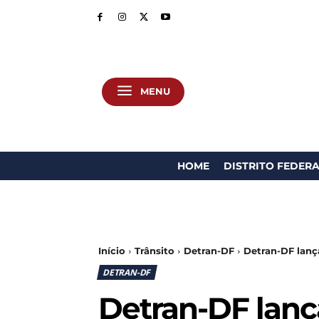
MENU
HOME
DISTRITO FEDER
Início
Trânsito
Detran-DF
Detran-DF lança
DETRAN-DF
Detran-DF lança