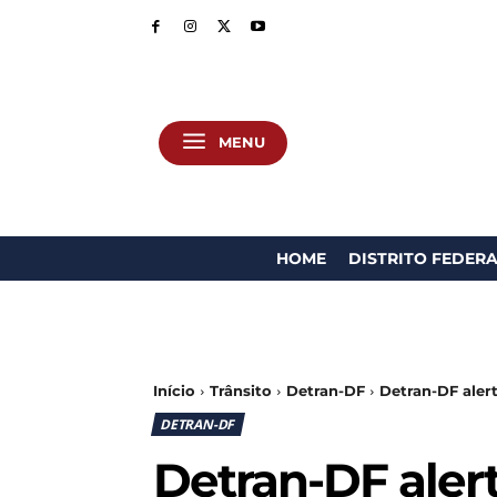
MENU
HOME
DISTRITO FEDER
Início
Trânsito
Detran-DF
Detran-DF aler
DETRAN-DF
Detran-DF aler