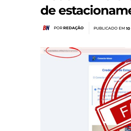
de estacioname
POR
REDAÇÃO
PUBLICADO EM
10