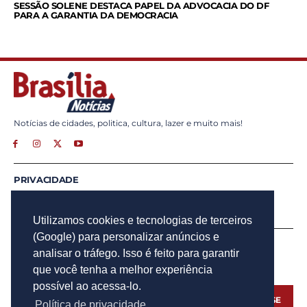
SESSÃO SOLENE DESTACA PAPEL DA ADVOCACIA DO DF
PARA A GARANTIA DA DEMOCRACIA
Notícias de cidades, politica, cultura, lazer e muito mais!
PRIVACIDADE
ANUNCIE
CONTATO
Utilizamos cookies e tecnologias de terceiros
(Google) para personalizar anúncios e
INSCREVA - SE
analisar o tráfego. Isso é feito para garantir
Para obter atualizações por e-mail do Brasília Notícias.
que você tenha a melhor experiência
possível ao acessa-lo.
INSCREVA - SE
Política de privacidade