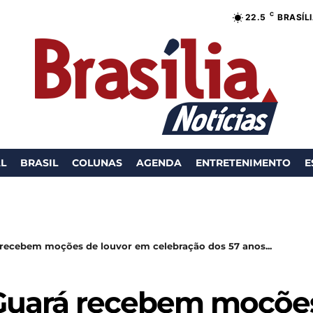
C
22.5
BRASÍL
AL
BRASIL
COLUNAS
AGENDA
ENTRETENIMENTO
E
recebem moções de louvor em celebração dos 57 anos...
Guará recebem moções