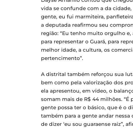
Dayse Amarilio contou que chegou 
vida se confunde com a da cidade,
gente, eu fui marmiteira, panfleteir
a deputada reafirmou seu comprom
região: “Eu tenho muito orgulho e
para representar o Guará, para repr
melhor idade, a cultura, os comercia
pertencimento”.
A distrital também reforçou sua lu
bem como pela valorização dos pro
ela apresentou, em vídeo, o balanç
somam mais de R$ 44 milhões. “É pa
gente possa ter o básico, que é o di
também para a gente andar nessa c
de dizer ‘eu sou guaraense raiz”, af