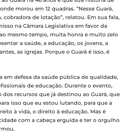
ao Guará há 46 anos e que sua história de
 onde morou em 12 quadras. “Nesse Guará,
a, cobradora de lotação”, relatou. Em sua fala,
isso na Câmara Legislativa em favor da
, ao mesmo tempo, muita honra e muito zelo
esentar a saúde, a educação, os jovens, a
ntes, as igrejas. Porque o Guará é isso, é
ta em defesa da saúde pública de qualidade,
fissionais de educação. Durante o evento,
o dos recursos que já destinou ao Guará, que
ra isso que eu estou lutando, para que a
reito à vida, o direito à educação. Mas é
idade com a cabeça erguida e ter o orgulho
irmou.