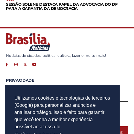
SESSÃO SOLENE DESTACA PAPEL DA ADVOCACIA DO DF
PARA A GARANTIA DA DEMOCRACIA
Notícias de cidades, politica, cultura, lazer e muito mais!
PRIVACIDADE
ANUNCIE
CONTATO
Utilizamos cookies e tecnologias de terceiros
(Google) para personalizar anúncios e
INSCREVA - SE
analisar o tráfego. Isso é feito para garantir
Para obter atualizações por e-mail do Brasília Notícias.
que você tenha a melhor experiência
possível ao acessa-lo.
INSCREVA - SE