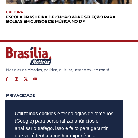
CULTURA
ESCOLA BRASILEIRA DE CHORO ABRE SELEÇÃO PARA
BOLSAS EM CURSOS DE MÚSICA NO DF
Notícias de cidades, politica, cultura, lazer e muito mais!
PRIVACIDADE
ANUNCIE
CONTATO
Utilizamos cookies e tecnologias de terceiros
(Google) para personalizar anúncios e
INSCREVA - SE
analisar o tráfego. Isso é feito para garantir
Para obter atualizações por e-mail do Brasília Notícias.
que você tenha a melhor experiência