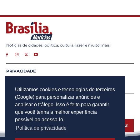
Notícias de cidades, politica, cultura, lazer e muito mais!
PRIVACIDADE
ANUNCIE
CONTATO
Utilizamos cookies e tecnologias de terceiros
(Google) para personalizar anúncios e
INSCREVA - SE
analisar o tráfego. Isso é feito para garantir
Para obter atualizações por e-mail do Brasília Notícias.
que você tenha a melhor experiência
possível ao acessa-lo.
INSCREVA - SE
Política de privacidade