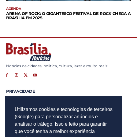
AGENDA
ARENA OF ROCK: O GIGANTESCO FESTIVAL DE ROCK CHEGA A
BRASÍLIA EM 2025
Notícias de cidades, politica, cultura, lazer e muito mais!
PRIVACIDADE
ANUNCIE
CONTATO
Utilizamos cookies e tecnologias de terceiros
(Google) para personalizar anúncios e
INSCREVA - SE
analisar o tráfego. Isso é feito para garantir
Para obter atualizações por e-mail do Brasília Notícias.
que você tenha a melhor experiência