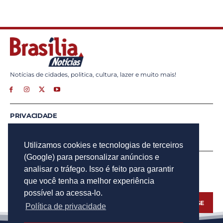
Notícias de cidades, politica, cultura, lazer e muito mais!
PRIVACIDADE
ANUNCIE
CONTATO
Utilizamos cookies e tecnologias de terceiros
(Google) para personalizar anúncios e
INSCREVA - SE
analisar o tráfego. Isso é feito para garantir
Para obter atualizações por e-mail do Brasília Notícias.
que você tenha a melhor experiência
possível ao acessa-lo.
INSCREVA - SE
Política de privacidade