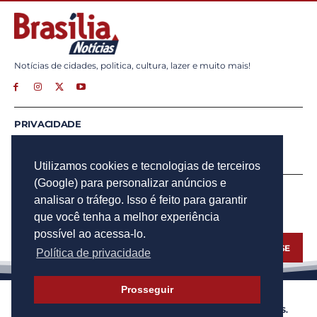
Notícias de cidades, politica, cultura, lazer e muito mais!
PRIVACIDADE
ANUNCIE
CONTATO
Utilizamos cookies e tecnologias de terceiros
(Google) para personalizar anúncios e
INSCREVA - SE
analisar o tráfego. Isso é feito para garantir
Para obter atualizações por e-mail do Brasília Notícias.
que você tenha a melhor experiência
possível ao acessa-lo.
INSCREVA - SE
Política de privacidade
Prosseguir
© 2023 BRASÍLIA NOTÍCIAS - TODOS OS DIREITOS RESERVADOS.