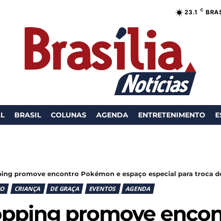
C
23.1
BRAS
AL
BRASIL
COLUNAS
AGENDA
ENTRETENIMENTO
E
ping promove encontro Pokémon e espaço especial para troca de.
TO
CRIANÇA
DE GRAÇA
EVENTOS
AGENDA
Shopping promove enco