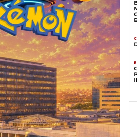
C
D
E