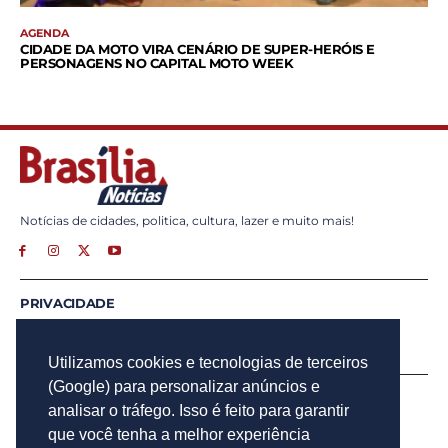
AGENDA
CIDADE DA MOTO VIRA CENÁRIO DE SUPER-HERÓIS E
PERSONAGENS NO CAPITAL MOTO WEEK
Notícias de cidades, politica, cultura, lazer e muito mais!
PRIVACIDADE
ANUNCIE
CONTATO
Utilizamos cookies e tecnologias de terceiros
(Google) para personalizar anúncios e
INSCREVA - SE
analisar o tráfego. Isso é feito para garantir
Para obter atualizações por e-mail do Brasília Notícias.
que você tenha a melhor experiência