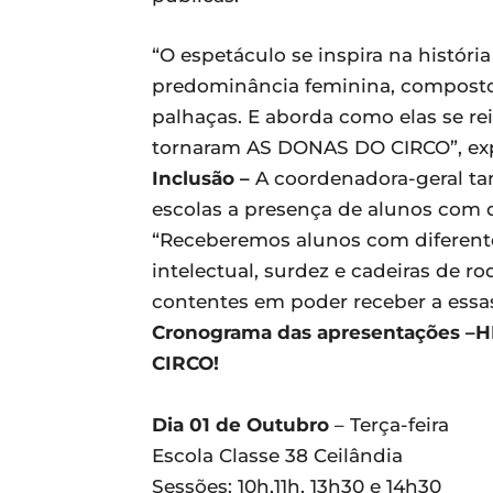
“O espetáculo se inspira na históri
predominância feminina, composto p
palhaças. E aborda como elas se r
tornaram AS DONAS DO CIRCO”, exp
Inclusão –
A coordenadora-geral t
escolas a presença de alunos com d
“Receberemos alunos com diferentes
intelectual, surdez e cadeiras de r
contentes em poder receber a essas 
Cronograma das apresentações –
H
CIRCO!
Dia 01 de Outubro
– Terça-feira
Escola Classe 38 Ceilândia
Sessões: 10h,11h, 13h30 e 14h30