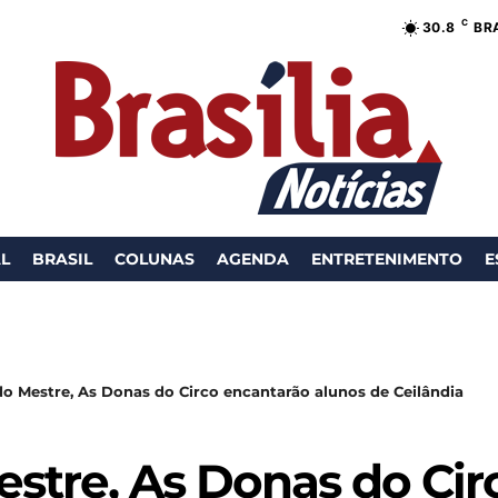
C
30.8
BR
AL
BRASIL
COLUNAS
AGENDA
ENTRETENIMENTO
E
do Mestre, As Donas do Circo encantarão alunos de Ceilândia
estre, As Donas do Ci