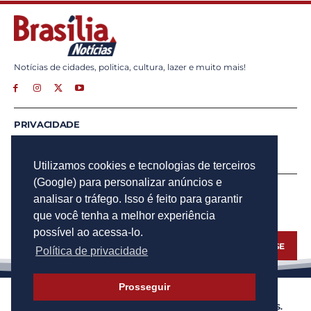
Notícias de cidades, politica, cultura, lazer e muito mais!
PRIVACIDADE
ANUNCIE
CONTATO
Utilizamos cookies e tecnologias de terceiros
(Google) para personalizar anúncios e
INSCREVA - SE
analisar o tráfego. Isso é feito para garantir
Para obter atualizações por e-mail do Brasília Notícias.
que você tenha a melhor experiência
possível ao acessa-lo.
INSCREVA - SE
Política de privacidade
Prosseguir
© 2023 BRASÍLIA NOTÍCIAS - TODOS OS DIREITOS RESERVADOS.