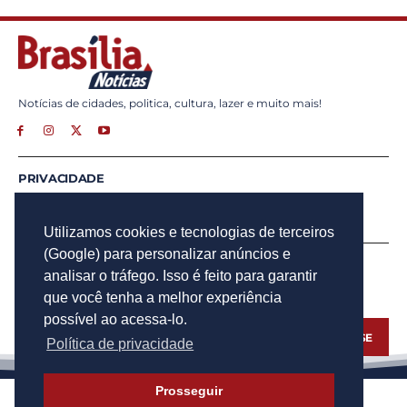
Notícias de cidades, politica, cultura, lazer e muito mais!
PRIVACIDADE
ANUNCIE
CONTATO
Utilizamos cookies e tecnologias de terceiros
(Google) para personalizar anúncios e
INSCREVA - SE
analisar o tráfego. Isso é feito para garantir
Para obter atualizações por e-mail do Brasília Notícias.
que você tenha a melhor experiência
possível ao acessa-lo.
INSCREVA - SE
Política de privacidade
Prosseguir