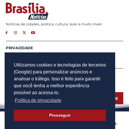
Notícias de cidades, politica, cultura, lazer e muito mais!
PRIVACIDADE
ANUNCIE
CONTATO
Utilizamos cookies e tecnologias de terceiros
(Google) para personalizar anúncios e
INSCREVA - SE
analisar o tráfego. Isso é feito para garantir
Para obter atualizações por e-mail do Brasília Notícias.
que você tenha a melhor experiência
possível ao acessa-lo.
INSCREVA - SE
Política de privacidade
Prosseguir
© 2023 BRASÍLIA NOTÍCIAS - TODOS OS DIREITOS RESERVADOS.