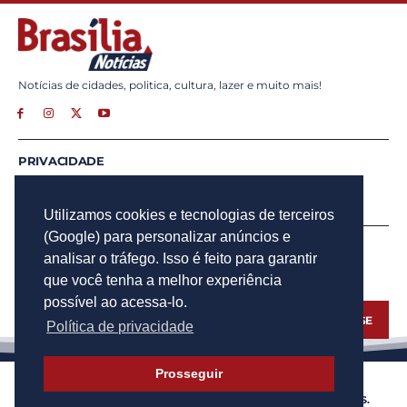
Notícias de cidades, politica, cultura, lazer e muito mais!
PRIVACIDADE
ANUNCIE
CONTATO
Utilizamos cookies e tecnologias de terceiros
(Google) para personalizar anúncios e
INSCREVA - SE
analisar o tráfego. Isso é feito para garantir
Para obter atualizações por e-mail do Brasília Notícias.
que você tenha a melhor experiência
possível ao acessa-lo.
INSCREVA - SE
Política de privacidade
Prosseguir
© 2023 BRASÍLIA NOTÍCIAS - TODOS OS DIREITOS RESERVADOS.